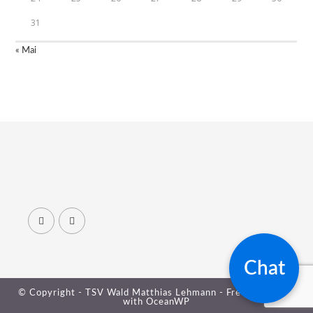
31
« Mai
Chat
© Copyright - TSV Wald Matthias Lehmann - Free your mind
with
OceanWP