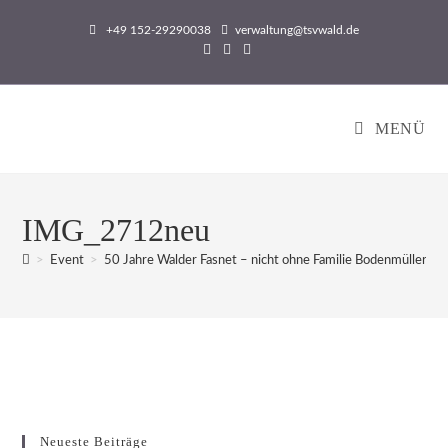
Zum
+49 152-29290038
verwaltung@tsvwald.de
Inhalt
springen
MENÜ
IMG_2712neu
>
Event
>
50 Jahre Walder Fasnet – nicht ohne Familie Bodenmüller
>
Neueste Beiträge