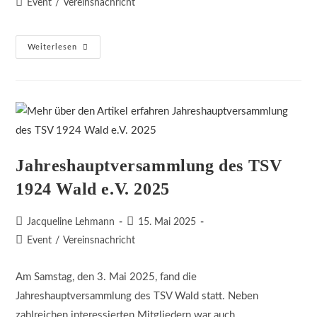
Beitrags-
Event
/
Vereinsnachricht
Kategorie:
Einladung
Weiterlesen
Zur
Wanderung
Am
1.
Mai
Jahreshauptversammlung des TSV
1924 Wald e.V. 2025
Beitrags-
Beitrag
Jacqueline Lehmann
15. Mai 2025
Autor:
veröffentlicht:
Beitrags-
Event
/
Vereinsnachricht
Kategorie:
Am Samstag, den 3. Mai 2025, fand die
Jahreshauptversammlung des TSV Wald statt. Neben
zahlreichen interessierten Mitgliedern war auch