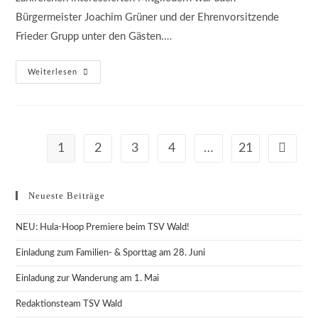
Bürgermeister Joachim Grüner und der Ehrenvorsitzende
Frieder Grupp unter den Gästen.…
Jahreshauptversammlung
Weiterlesen
Des
TSV
1924
Wald
E.V.
2025
1
2
3
4
…
21
Gehe zur
Neueste Beiträge
NEU: Hula-Hoop Premiere beim TSV Wald!
Einladung zum Familien- & Sporttag am 28. Juni
Einladung zur Wanderung am 1. Mai
Redaktionsteam TSV Wald