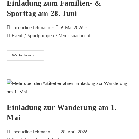
Einladung zum Familien- &
Sporttag am 28. Juni
Beitrags-
Beitrag
Jacqueline Lehmann
9. Mai 2026
Autor:
veröffentlicht:
Beitrags-
Event
/
Sportgruppen
/
Vereinsnachricht
Kategorie:
Einladung
Weiterlesen
Zum
Familien-
&
Sporttag
Am
28.
Juni
Einladung zur Wanderung am 1.
Mai
Beitrags-
Beitrag
Jacqueline Lehmann
28. April 2026
Autor:
veröffentlicht: