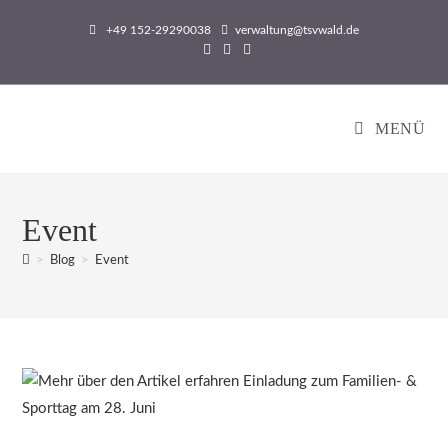
Zum
+49 152-29290038
verwaltung@tsvwald.de
Inhalt
springen
MENÜ
Event
>
Blog
>
Event