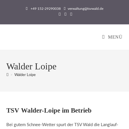
Zum
+49 152-29290038
verwaltung@tsvwald.de
Inhalt
springen
MENÜ
Walder Loipe
>
Walder Loipe
TSV Walder-Loipe im Betrieb
Bei gutem Schnee-Wetter spurt der TSV Wald die Langlauf-