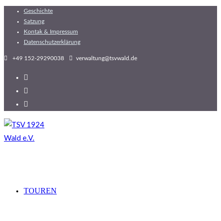
Geschichte
Zum
Satzung
Inhalt
Kontak & Impressum
springen
Datenschutzerklärung
+49 152-29290038
verwaltung@tsvwald.de
TOUREN