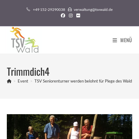
Zum
+49 152-29290038
verwaltung@tsvwald.de
Inhalt
springen
MENÜ
Trimmdich4
>
Event
>
TSV Seniorenturner werden belohnt für Plege des Waldspo