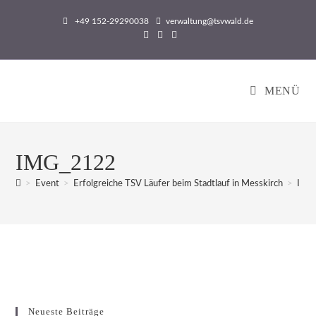
Zum
+49 152-29290038
verwaltung@tsvwald.de
Inhalt
springen
MENÜ
IMG_2122
>
Event
>
Erfolgreiche TSV Läufer beim Stadtlauf in Messkirch
>
IMG
Neueste Beiträge