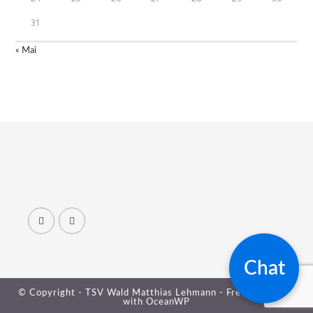
31
« Mai
Chat
© Copyright - TSV Wald Matthias Lehmann - Free your mind
with
OceanWP