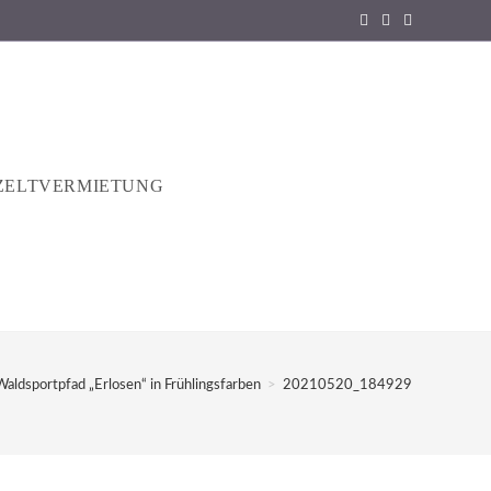
ZELTVERMIETUNG
Waldsportpfad „Erlosen“ in Frühlingsfarben
>
20210520_184929