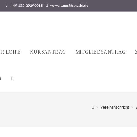
+49 152-29290038
verwaltung@tsvwald.de
R LOIPE
KURSANTRAG
MITGLIEDSANTRAG
D
WEBSITE-
SUCHE
>
Vereinsnachricht
>
UMSCHALTEN