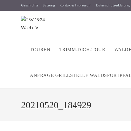
Zum
Geschichte
Satzung
Kontak & Impressum
Datenschutzerklärung
Inhalt
springen
TOUREN
TRIMM-DICH-TOUR
WALDE
ANFRAGE GRILLSTELLE WALDSPORTPFA
20210520_184929