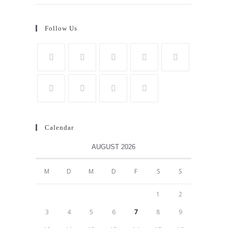
Follow Us
Calendar
AUGUST 2026
M
D
M
D
F
S
S
1
2
3
4
5
6
7
8
9