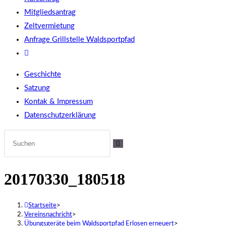
Mitgliedsantrag
Zeltvermietung
Anfrage Grillstelle Waldsportpfad
Website-
Suche
Geschichte
umschalten
Satzung
Kontak & Impressum
Datenschutzerklärung
20170330_180518
Startseite
>
Vereinsnachricht
>
Übungsgeräte beim Waldsportpfad Erlosen erneuert
>