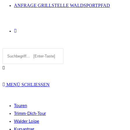
ANFRAGE GRILLSTELLE WALDSPORTPFAD
WEBSITE-
Diese
SUCHE
Website
durchsuchen
UMSCHALTEN
MENÜ
SCHLIESSEN
Touren
Trimm-Dich-Tour
Walder Loipe
Kursantrag