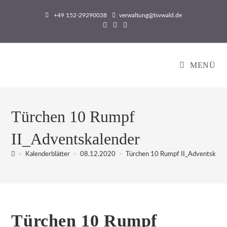
Zum
+49 152-29290038
verwaltung@tsvwald.de
Inhalt
springen
MENÜ
Türchen 10 Rumpf
II_Adventskalender
>
Kalenderblätter
>
08.12.2020
>
Türchen 10 Rumpf II_Adventskale
Türchen 10 Rumpf