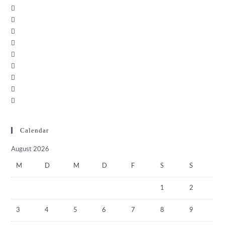
Calendar
August 2026
M
D
M
D
F
S
S
1
2
3
4
5
6
7
8
9