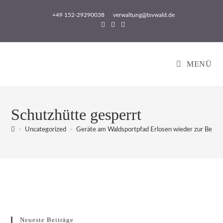
Zum
+49 152-29290038
verwaltung@tsvwald.de
Inhalt
springen
MENÜ
Schutzhütte gesperrt
>
Uncategorized
>
Geräte am Waldsportpfad Erlosen wieder zur Benut
Neueste Beiträge