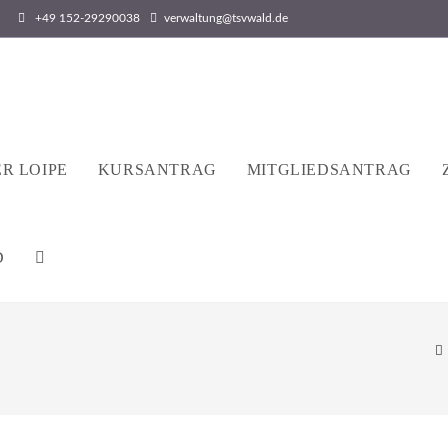
+49 152-29290038
verwaltung@tsvwald.de
R LOIPE
KURSANTRAG
MITGLIEDSANTRAG
D
WEBSITE-
SUCHE
UMSCHALTEN