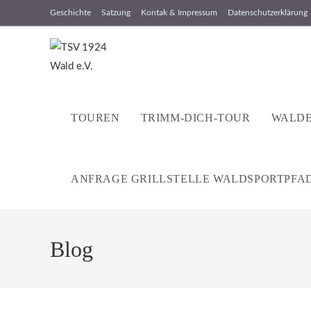
Zum
Geschichte
Satzung
Kontak & Impressum
Datenschutzerklärung
Inhalt
springen
TOUREN
TRIMM-DICH-TOUR
WALDE
ANFRAGE GRILLSTELLE WALDSPORTPFA
Blog