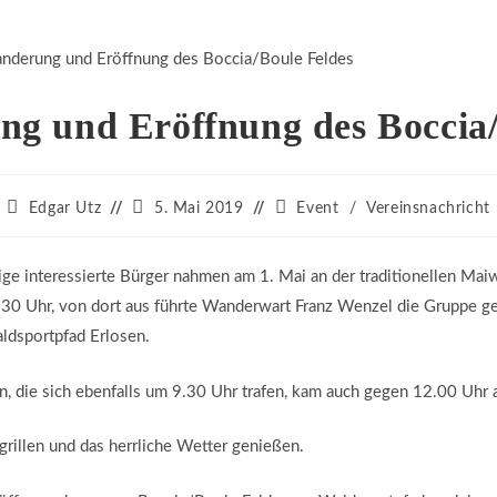
g und Eröffnung des Boccia/
Beitrags-
Beitrag
Beitrags-
Edgar Utz
5. Mai 2019
Event
/
Vereinsnachricht
Autor:
veröffentlicht:
Kategorie:
ige interessierte Bürger nahmen am 1. Mai an der traditionellen Maiw
30 Uhr, von dort aus führte Wanderwart Franz Wenzel die Gruppe ge
ldsportpfad Erlosen.
n, die sich ebenfalls um 9.30 Uhr trafen, kam auch gegen 12.00 Uhr 
rillen und das herrliche Wetter genießen.