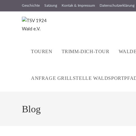
Zum
Geschichte
Satzung
Kontak & Impressum
Datenschutzerklärung
Inhalt
springen
TOUREN
TRIMM-DICH-TOUR
WALDE
ANFRAGE GRILLSTELLE WALDSPORTPFA
Blog