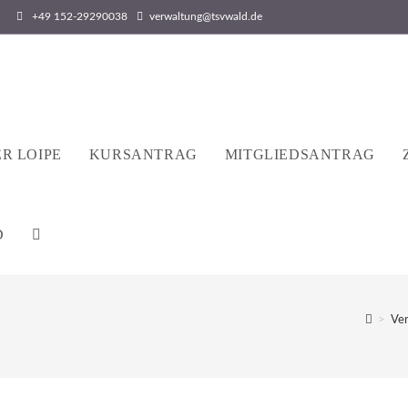
+49 152-29290038
verwaltung@tsvwald.de
R LOIPE
KURSANTRAG
MITGLIEDSANTRAG
D
WEBSITE-
SUCHE
>
Ver
UMSCHALTEN