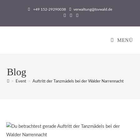
Zum
+49 152-29290038
verwaltung@tsvwald.de
Inhalt
springen
MENÜ
Blog
>
Event
>
Auftritt der Tanzmädels bei der Walder Narrennacht