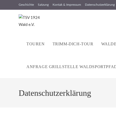
Zum
Geschichte
Satzung
Kontak & Impressum
Datenschutzerklärung
Inhalt
springen
TOUREN
TRIMM-DICH-TOUR
WALDE
ANFRAGE GRILLSTELLE WALDSPORTPFA
Datenschutzerklärung