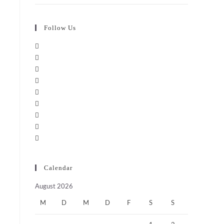
Follow Us
Calendar
August 2026
M
D
M
D
F
S
S