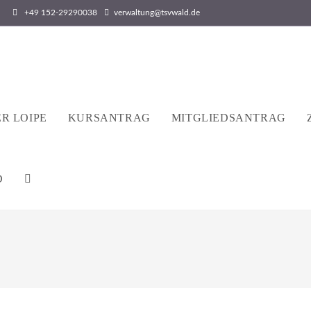
+49 152-29290038
verwaltung@tsvwald.de
R LOIPE
KURSANTRAG
MITGLIEDSANTRAG
D
WEBSITE-
SUCHE
UMSCHALTEN