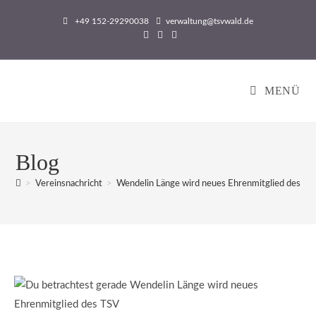
Zum
+49 152-29290038
verwaltung@tsvwald.de
Inhalt
springen
MENÜ
Blog
>
Vereinsnachricht
>
Wendelin Länge wird neues Ehrenmitglied des TS