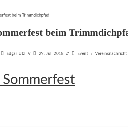
ommerfest beim Trimmdichpf
Beitrags-
Beitrag
Beitrags-
Edgar Utz
29. Juli 2018
Event
/
Vereinsnachricht
Autor:
veröffentlicht:
Kategorie:
m Sommerfest