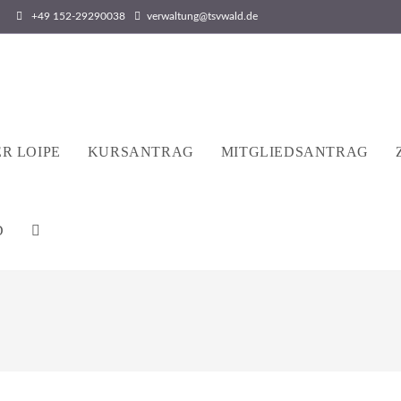
+49 152-29290038
verwaltung@tsvwald.de
R LOIPE
KURSANTRAG
MITGLIEDSANTRAG
D
WEBSITE-
SUCHE
UMSCHALTEN