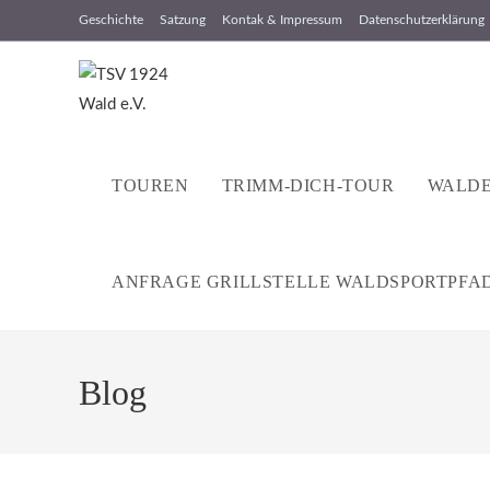
Zum
Geschichte
Satzung
Kontak & Impressum
Datenschutzerklärung
Inhalt
springen
TOUREN
TRIMM-DICH-TOUR
WALDE
ANFRAGE GRILLSTELLE WALDSPORTPFA
Blog