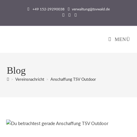
Zum
+49 152-29290038
verwaltung@tsvwald.de
Inhalt
springen
MENÜ
Blog
>
Vereinsnachricht
>
Anschaffung TSV Outdoor