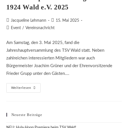
1924 Wald e.V. 2025
Beitrags-
Beitrag
Jacqueline Lehmann
15. Mai 2025
Autor:
veröffentlicht:
Beitrags-
Event
/
Vereinsnachricht
Kategorie:
Am Samstag, den 3. Mai 2025, fand die
Jahreshauptversammlung des TSV Wald statt. Neben
zahlreichen interessierten Mitgliedern war auch
Bürgermeister Joachim Grüner und der Ehrenvorsitzende
Frieder Grupp unter den Gästen.…
Jahreshauptversammlung
Weiterlesen
Des
TSV
1924
Wald
E.V.
2025
Neueste Beiträge
NEU: Hula-Hoop Premiere beim TSV Wald!