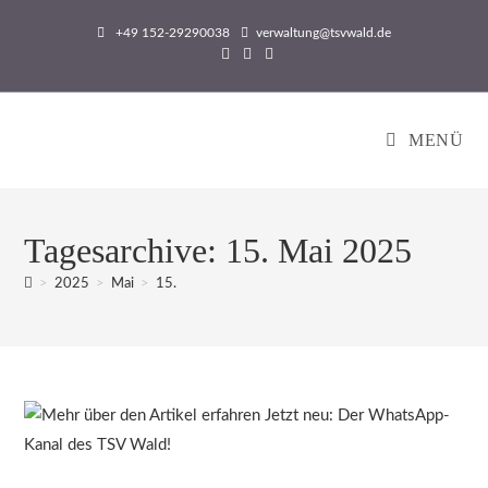
Zum
+49 152-29290038
verwaltung@tsvwald.de
Inhalt
springen
MENÜ
Tagesarchive: 15. Mai 2025
>
2025
>
Mai
>
15.