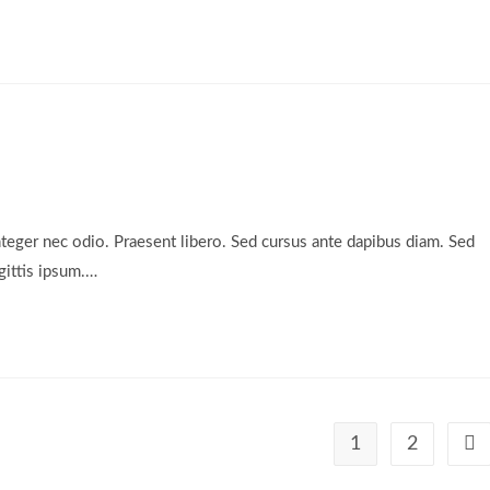
nteger nec odio. Praesent libero. Sed cursus ante dapibus diam. Sed
gittis ipsum.…
1
2
Geh