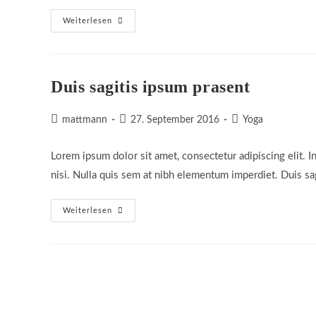
Neque
Weiterlesen
Adipiscing
An
Cursus
Duis sagitis ipsum prasent
Beitrags-
Beitrag
Beitrags-
mattmann
27. September 2016
Yoga
Autor:
veröffentlicht:
Kategorie:
Lorem ipsum dolor sit amet, consectetur adipiscing elit. I
nisi. Nulla quis sem at nibh elementum imperdiet. Duis sa
Duis
Weiterlesen
Sagitis
Ipsum
Prasent