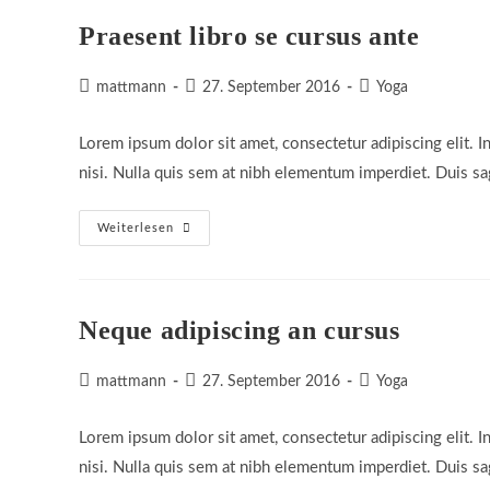
Praesent libro se cursus ante
Beitrags-
Beitrag
Beitrags-
mattmann
27. September 2016
Yoga
Autor:
veröffentlicht:
Kategorie:
Lorem ipsum dolor sit amet, consectetur adipiscing elit. I
nisi. Nulla quis sem at nibh elementum imperdiet. Duis sa
Praesent
Weiterlesen
Libro
Se
Cursus
Ante
Neque adipiscing an cursus
Beitrags-
Beitrag
Beitrags-
mattmann
27. September 2016
Yoga
Autor:
veröffentlicht:
Kategorie:
Lorem ipsum dolor sit amet, consectetur adipiscing elit. I
nisi. Nulla quis sem at nibh elementum imperdiet. Duis sa