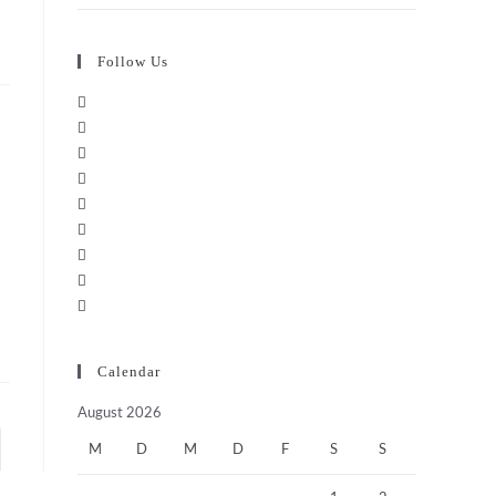
Follow Us
Calendar
August 2026
e zur nächsten Seite
M
D
M
D
F
S
S