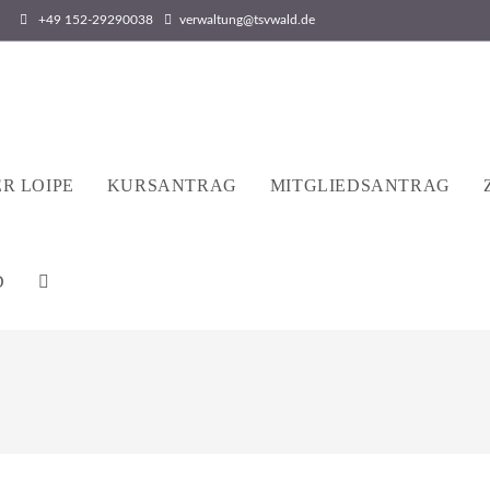
+49 152-29290038
verwaltung@tsvwald.de
R LOIPE
KURSANTRAG
MITGLIEDSANTRAG
D
WEBSITE-
SUCHE
UMSCHALTEN