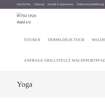
Zum
Geschichte
Satzung
Kontak & Impressum
Datenschutzerklärung
Inhalt
springen
TOUREN
TRIMM-DICH-TOUR
WALDE
ANFRAGE GRILLSTELLE WALDSPORTPFA
Yoga