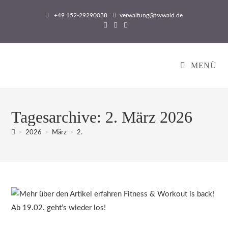
Zum
+49 152-29290038
verwaltung@tsvwald.de
Inhalt
springen
MENÜ
Tagesarchive: 2. März 2026
>
2026
>
März
>
2.