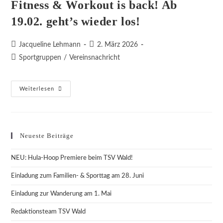
Fitness & Workout is back! Ab
19.02. geht’s wieder los!
Beitrags-
Beitrag
Jacqueline Lehmann
2. März 2026
Autor:
veröffentlicht:
Beitrags-
Sportgruppen
/
Vereinsnachricht
Kategorie:
Fitness
Weiterlesen
&
Workout
Is
Back!
Ab
19.02.
Neueste Beiträge
Geht’s
Wieder
Los!
NEU: Hula-Hoop Premiere beim TSV Wald!
Einladung zum Familien- & Sporttag am 28. Juni
Einladung zur Wanderung am 1. Mai
Redaktionsteam TSV Wald