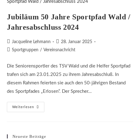
Jubiläum 50 Jahre Sportpfad Wald /
Jahresabschluss 2024
Beitrags-
Beitrag
Jacqueline Lehmann
28. Januar 2025
Autor:
veröffentlicht:
Beitrags-
Sportgruppen
/
Vereinsnachricht
Kategorie:
Die Seniorensportler des TSV Wald und die Helfer Sportpfad
trafen sich am 23.01.2025 zu ihrem Jahresabschluß. In
diesem Rahmen feierten sie auch den 50-jährigen Bestand
des Sportpfades „Erlosen“. Der Sprecher…
Jubiläum
Weiterlesen
50
Jahre
Sportpfad
Wald
/
Jahresabschluss
Neueste Beiträge
2024