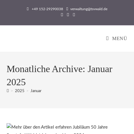
Zum
+49 152-29290038
verwaltung@tsvwald.de
Inhalt
springen
MENÜ
Monatliche Archive: Januar
2025
>
2025
>
Januar