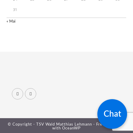
31
« Mai
Chat
© Copyright - TSV Wald Matthias Lehmann - Free your mind
with
OceanWP