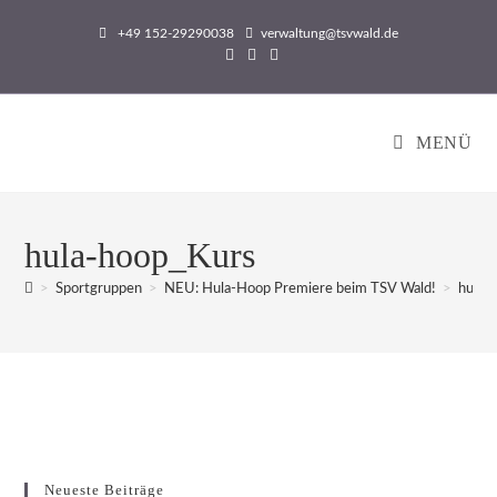
Zum
+49 152-29290038
verwaltung@tsvwald.de
Inhalt
springen
MENÜ
hula-hoop_Kurs
>
Sportgruppen
>
NEU: Hula-Hoop Premiere beim TSV Wald!
>
hula-
Neueste Beiträge